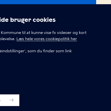
tlivspolitik
e bruger cookies
ængelighedserklæring
linger
Kommune til at kunne vise fx videoer og kort
epolitik
levelse.
Læs hele vores cookiepolitik her
eindstillinger
indstillinger', som du finder som link
s