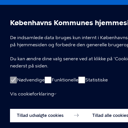
80 31 31 31
Priva
Københavns Kommunes hjemmesid
Stoplinien
Tilg
Cookieindstil
De indsamlede data bruges kun internt i Københavns 
Cooki
på hjemmesiden og forbedre den generelle brugerop
Cooki
Du kan ændre dine valg senere ved at klikke på 'Cookie
nederst på siden.
Nødvendige
Funktionelle
Statistiske
Vis cookieforklaring
Tillad udvalgte cookies
Tillad alle cookie