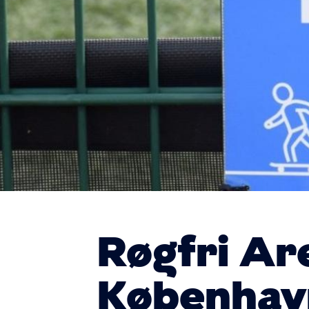
Røgfri Ar
Københav