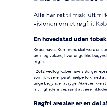
Alle har ret til frisk luft fr
visionen om et røgfrit Kø
En hovedstad uden tobak
Københavns Kommune skal være en sund
børn og voksne, hvor unge ikke begynder 
røgfri.
I 2012 vedtog Københavns Borgerrepræ
som fokuserer på at hjælpe folk med at
unge begynder at ryge. Målet er ikke at
frivillighedens vej, samt at være inklude
Røgfri arealer er en del a