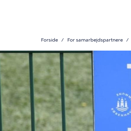
Primæ
Gå
til
navigat
hovedindhold
Forside
For samarbejdspartnere
Brødkru