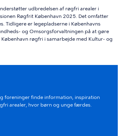
erstøtter udbredelsen af røgfri arealer i
ionen Røgfrit København 2025. Det omfatter
. Tidligere er legepladserne i Københavns
undheds- og Omsorgsforvaltningen på at gøre
 i København røgfri i samarbejde med Kultur- og
 foreninger finde information, inspiration
øgfri arealer, hvor børn og unge færdes.