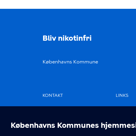
Bliv nikotinfri
Københavns Kommune
KONTAKT
LINKS
80 31 31 31
Priva
Københavns Kommunes hjemmesid
Stoplinien
Tilg