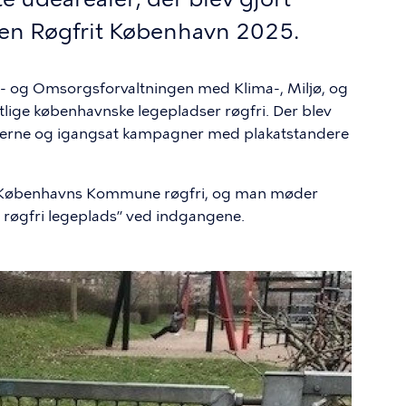
onen Røgfrit København 2025.
- og Omsorgsforvaltningen med Klima-, Miljø, og
tlige københavnske legepladser røgfri. Der blev
adserne og igangsat kampagner med plakatstandere
r i Københavns Kommune røgfri, og man møder
 røgfri legeplads” ved indgangene.