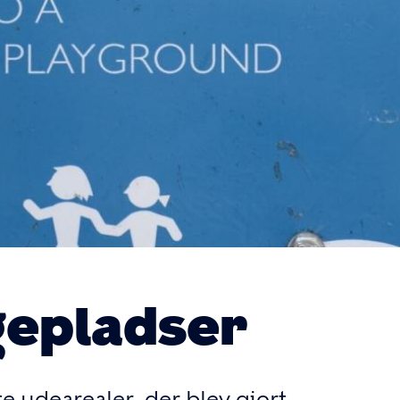
gepladser
e udearealer, der blev gjort