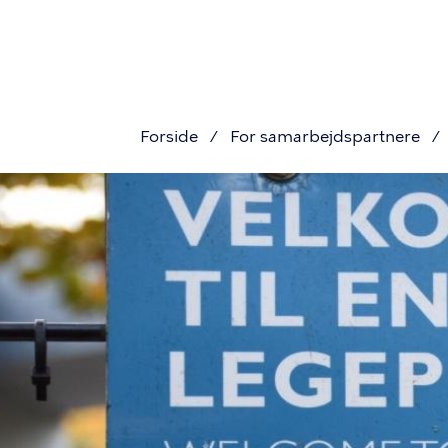
Primæ
Gå
til
navigat
hovedindhold
Forside
For samarbejdspartnere
Brødkru