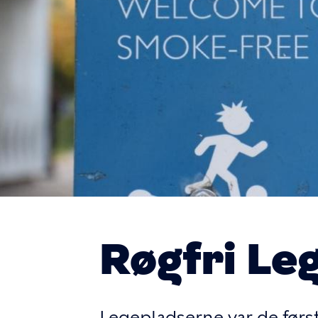
Røgfri Le
Legepladserne var de først