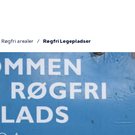
r
ion
Røgfri arealer
Røgfri Legepladser
mme